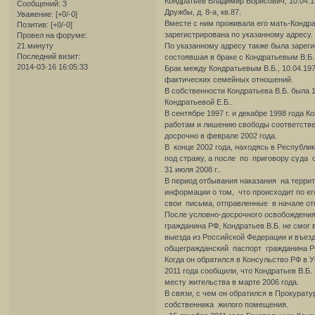
Кондратьев Владимир Борисович, 10.04.197
Сообщений:
3
Дружбы, д. 8-а, кв.87.
Уважение:
[+0/-0]
Вместе с ним проживала его мать-Кондра
Позитив:
[+0/-0]
зарегистрирована по указанному адресу.
Провел на форуме:
21 минуту
По указанному адресу также была зареги
Последний визит:
состоявшая в браке с Кондратьевым В.Б.
2014-03-16 16:05:33
Брак между Кондратьевым В.Б., 10.04.1979
фактических семейных отношений.
В собственности Кондратьева В.Б. была 1
Кондратьевой Е.Б..
В сентябре 1997 г. и декабре 1998 года
работам и лишению свободы соответстве
досрочно в феврале 2002 года.
В конце 2002 года, находясь в Республи
под стражу, а после по приговору суда о
31 июля 2008 г..
В период отбывания наказания на террит
информации о том, что происходит по его
свои письма, отправленные в начале от
После условно-досрочного освобождения
гражданина РФ, Кондратьев В.Б. не смог
выезда из Российской Федерации и въез
общегражданский паспорт гражданина Р
Когда он обратился в Консульство РФ в У
2011 года сообщили, что Кондратьев В.Б.
месту жительства в марте 2006 года.
В связи, с чем он обратился в Прокурат
собственника жилого помещения.