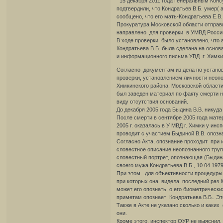
15 декабря 2011 года Генеральным Консу
подтвердили, что Кондратьев В.Б. умер( 
сообщено, что его мать-Кондратьева Е.В.
Прокуратура Московской области отправи
направлено для проверки в УМВД России 
В ходе проверки было установлено, что а
Кондратьева В.Б. была сделана на основа
и информационного письма УВД г. Химки 
Согласно документам из дела по устано
проверки, установлением личности неопо
Химкинского района, Московской области
был заведен материал по факту смерти н
виду отсутствия оснований.
До декабря 2005 года Быдина В.В. никуд
После смерти в сентябре 2005 года матери
2005 г. оказалась в У МВД г. Химки у инсп
проводит с участием Быдиной В.В. опозн
Согласно Акта, опознание проходит при
словестное описание неопознанного тру
словестный портрет, опознающая (Быдина
своего мужа Кондратьева В.Б., 10.04.1979 
При этом для объективности процедуры,
при которых она видела последний раз К
может его опознать, о его биометрическ
приметам опознает Кондратьева В.Б.. Эт
Также в Акте не указано сколько и каки
они.
Кроме этого, инспектор ОУР не выяснил,