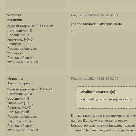
vladimir
Поделиться
2014-03-02 18:41:21
Новичок
как пообщаться с автором сайта
Зарегистрирован
: 2014-02-25
Приглашений:
0
0
Сообщений:
3
Уважение:
[+0/-0]
Позитив:
[+0/-0]
Провел на форуме:
21 минуту
Последний визит:
2014-03-16 16:05:33
Николай
Поделиться
2014-06-09 16:51:05
Администратор
Зарегистрирован
: 2011-11-29
vladimir написал(а):
Приглашений:
0
Сообщений:
4
как пообщаться с автором сайта
Уважение:
[+0/-0]
Позитив:
[+0/-0]
Пол:
Мужской
К сожалению, давно по совокупности при
Провел на форуме:
на него Вы получили ответ-отписку.
1 час 2 минуты
Вопрос: почему именно Бындину пригласи
Последний визит:
2014-06-09 17:37:59
трупов? Не были ли здесь сговора Бынд