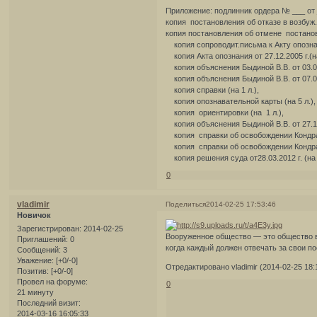
Приложение: подлинник ордера № ___ от __.
копия постановления об отказе в возбуж. у
копия постановления об отмене постановл
копия сопроводит.письма к Акту опознан
копия Акта опознания от 27.12.2005 г.(на
копия объяснения Быдиной В.В. от 03.02.
копия объяснения Быдиной В.В. от 07.02.
копия справки (на 1 л.),
копия опознавательной карты (на 5 л.),
копия ориентировки (на 1 л.),
копия объяснения Быдиной В.В. от 27.12.
копия справки об освобождении Кондратье
копия справки об освобождении Кондратье
копия решения суда от28.03.2012 г. (на 1
0
vladimir
Поделиться
2014-02-25 17:53:46
Новичок
Зарегистрирован
: 2014-02-25
Вооруженное общество — это общество 
Приглашений:
0
когда каждый должен отвечать за свои п
Сообщений:
3
Уважение:
[+0/-0]
Отредактировано vladimir (2014-02-25 18:
Позитив:
[+0/-0]
Провел на форуме:
0
21 минуту
Последний визит:
2014-03-16 16:05:33