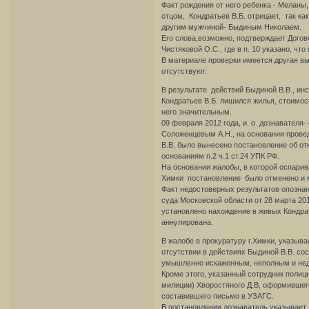
Факт рождения от него ребенка - Меланы,
отцом, Кондратьев В.Б. отрицает, так ка
другим мужчиной- Быдиным Николаем.
Его слова,возможно, подтверждает Догово
Чистяковой О.С., где в п. 10 указано, чт
В материале проверки имеется другая вы
отсутствуют.
В результате действий Быдиной В.В., ин
Кондратьев В.Б. лишился жилья, стоимост
него значительным.
09 февраля 2012 года, и. о. дознавател
Соложенцевым А.Н., на основании провед
В.В. было вынесено постановление об отк
основаниям п.2 ч.1 ст.24 УПК РФ.
На основании жалобы, в которой оспаривал
Химки постановление было отменено и м
Факт недостоверных результатов опознани
суда Московской области от 28 марта 201
установлено нахождение в живых Кондрат
аннулирована.
В жалобе в прокуратуру г.Химки, указыва
отсутствии в действиях Быдиной В.В. со
умышленно искаженным, неполным и нед
Кроме этого, указанный сотрудник полиц
милиции) Хворостяного Д.В, оформившег
составившего письмо в УЗАГС.
В постановлении дознаватель указывает, 