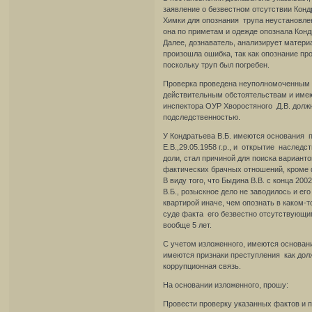
заявление о безвестном отсутствии Кондр
Химки для опознания трупа неустановле
она по приметам и одежде опознала Конд
Далее, дознаватель, анализирует матери
произошла ошибка, так как опознание п
поскольку труп был погребен.
Проверка проведена неуполномоченным л
действительным обстоятельствам и име
инспектора ОУР Хворостяного Д.В. долж
подследственностью.
У Кондратьева В.Б. имеются основания по
Е.В.,29.05.1958 г.р., и открытие наследс
доли, стал причиной для поиска варианто
фактических брачных отношений, кроме 
В виду того, что Быдина В.В. с конца 20
В.Б., розыскное дело не заводилось и ег
квартирой иначе, чем опознать в каком-т
суде факта его безвестно отсутствующи
вообще 5 лет.
С учетом изложенного, имеются основани
имеются признаки преступления как долж
коррупционная связь.
На основании изложенного, прошу:
Провести проверку указанных фактов и п