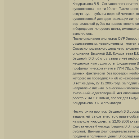
Кондратьева В.Б.. Согласно опознавательн
существенна - почти 10 лет. Также в опо
отсутствует зубы на верхней челюсти: спр
существенный для идентификации личнос
вертикальный рубец на правом колене ова
и борода светло-русого цвета, имевшихся
выяснялось.
После опознания инспектор ОУР Хворостя
существенным, невыясненным момента 
Согласно розыскного дела неустановленн
опознания Быдиной В.В. Кондратьева В.Б
Быдиной В.В. об отсутствии у неё информ
неоднократную судимость Кондратьева В
профилактическом учете в УИИ УВД г. Хи
данных, фактически без проверки, необо
которого не проводился и об исчезновени
В тот же день, 27.12.2005 года, за подп
направлено письмо о внесении изменений
Указанный недостоверный Акт опознания
реестр УЗАГС г. Химки, повлек для Быд
Кондратьева В.Б. и его матери.
Несмотря на пропуск Быдиной В.В.срока д
выдала ей свидетельство о праве собств
на малолетнюю дочь, а 22.05.2006 г.- с
Спустя через 4 месяца Быдина В.В. прод
рублей). Данный факт свидетельствует о
продажи и получения денег. Впоследстви