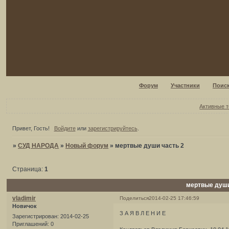
Форум
Участники
Поис
Активные 
Привет, Гость!
Войдите
или
зарегистрируйтесь
.
»
СУД НАРОДА
»
Новый форум
»
мертвые души часть 2
Страница:
1
мертвые души
vladimir
Поделиться
2014-02-25 17:46:59
Новичок
З А Я В Л Е Н И Е
Зарегистрирован
: 2014-02-25
Приглашений:
0