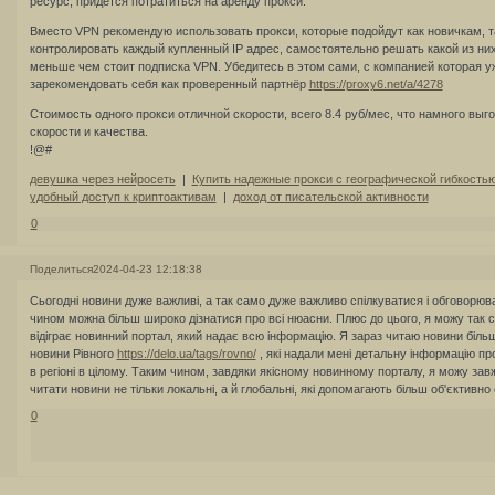
ресурс, придётся потратиться на аренду прокси.
Вместо VPN рекомендую использовать прокси, которые подойдут как новичкам, т
контролировать каждый купленный IP адрес, самостоятельно решать какой из них
меньше чем стоит подписка VPN. Убедитесь в этом сами, с компанией которая у
зарекомендовать себя как проверенный партнёр
https://proxy6.net/a/4278
Стоимость одного прокси отличной скорости, всего 8.4 руб/мес, что намного выг
скорости и качества.
!@#
девушка через нейросеть
|
Купить надежные прокси с географической гибкость
удобный доступ к криптоактивам
|
доход от писательской активности
0
Поделиться
2024-04-23 12:18:38
Сьогодні новини дуже важливі, а так само дуже важливо спілкуватися і обговорюва
чином можна більш широко дізнатися про всі нюасни. Плюс до цього, я можу так 
відіграє новинний портал, який надає всю інформацію. Я зараз читаю новини біль
новини Рівного
https://delo.ua/tags/rovno/
, які надали мені детальну інформацію про
в регіоні в цілому. Таким чином, завдяки якісному новинному порталу, я можу завжд
читати новини не тільки локальні, а й глобальні, які допомагають більш об'єктивно о
0