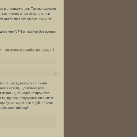
ак и специалистам. Так вы сможете
 вам нужен, и при этом платить
же давно на этом рынке и смогла
однее чем VPN и главное без потери
ю
|
доступные тарифы на прокси
|
2
ти те, що відбувається, таким
само сказати, що велику роль
ш локальні, нещодавно прочитав
 те, що саме відбувається в місті і
и бути в курсі всіх подій, а також
цінювати всі події.