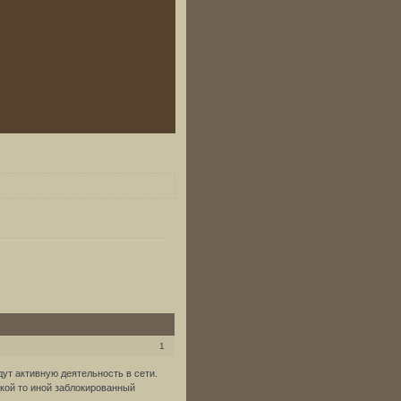
1
ут активную деятельность в сети.
какой то иной заблокированный